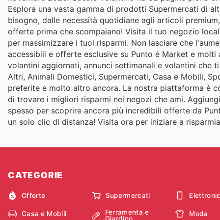
Esplora una vasta gamma di prodotti Supermercati di alta 
bisogno, dalle necessità quotidiane agli articoli premium, t
offerte prima che scompaiano! Visita il tuo negozio loca
per massimizzare i tuoi risparmi. Non lasciare che l'aument
accessibili e offerte esclusive su Punto é Market e molti a
volantini aggiornati, annunci settimanali e volantini che 
Altri, Animali Domestici, Supermercati, Casa e Mobili, Sp
preferite e molto altro ancora. La nostra piattaforma è
di trovare i migliori risparmi nei negozi che ami. Aggiung
spesso per scoprire ancora più incredibili offerte da Pun
un solo clic di distanza! Visita ora per iniziare a rispar
CATEGORIE
Offerte
Supermercati
Elettroni
Ferramenta e
Casa e Mobili
Moda
Giardino