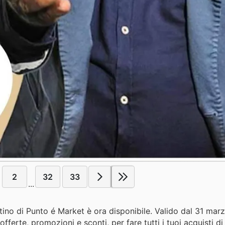
2
32
33
...
ntino di Punto é Market è ora disponibile. Valido dal 31 ma
erte, promozioni e sconti, per fare tutti i tuoi acquisti d