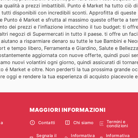
qualità a prezzi imbattibili. Punto é Market ha tutto ciò di
utti disponibili con incredibili sconti. Approfitta di queste 
le Punto é Market e sfrutta al massimo queste offerte a tem
o dei prezzi e l'inflazione intacchino il tuo budget: ti offr
ltri negozi di Supermercati in tutto il paese. ti offre un fac
ti aiutano a risparmiare denaro su tutte le tue Bambini e Ne
ort e tempo libero, Ferramenta e Giardino, Salute e Bellezza
 costantemente aggiornata con nuove offerte, quindi puoi s
iamo nuovi volantini ogni giorno, quindi assicurati di tornar
to é Market e oltre. Non perderti la tua prossima grande oc
miare oggi e rendere la tua esperienza di acquisto piacevole 
MAGGIORI INFORMAZIONI
Termini e
ca
Contatti
Chi siamo
condizioni
Segnala il
Informativa
Informativa