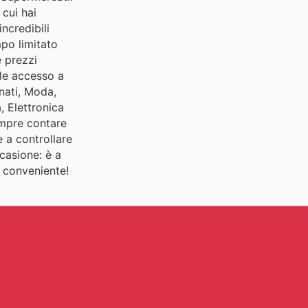
 cui hai
incredibili
po limitato
e prezzi
ile accesso a
onati, Moda,
, Elettronica
empre contare
e a controllare
casione: è a
e conveniente!