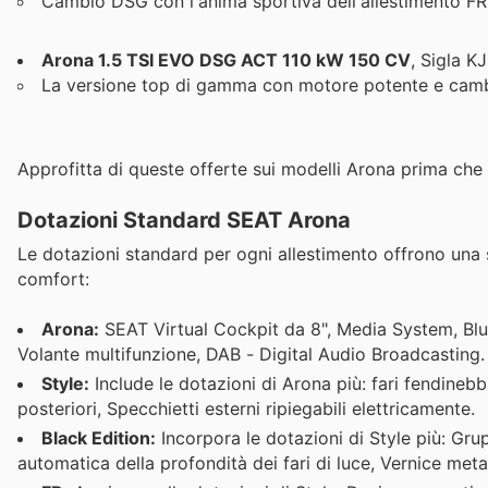
Cambio DSG con l'anima sportiva dell'allestimento FR
Arona 1.5 TSI EVO DSG ACT 110 kW 150 CV
, Sigla K
La versione top di gamma con motore potente e cam
Approfitta di queste offerte sui modelli Arona prima che
Dotazioni Standard SEAT Arona
Le dotazioni standard per ogni allestimento offrono una se
comfort:
Arona:
SEAT Virtual Cockpit da 8", Media System, Blu
Volante multifunzione, DAB - Digital Audio Broadcasting.
Style:
Include le dotazioni di Arona più: fari fendineb
posteriori, Specchietti esterni ripiegabili elettricamente.
Black Edition:
Incorpora le dotazioni di Style più: Grup
automatica della profondità dei fari di luce, Vernice metal