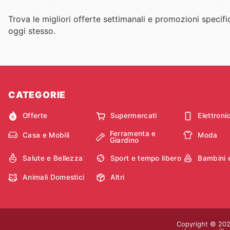
Trova le migliori offerte settimanali e promozioni specific
oggi stesso.
CATEGORIE
Offerte
Supermercati
Elettroni
Ferramenta e
Casa e Mobili
Moda
Giardino
Salute e Bellezza
Sport e tempo libero
Bambini 
Animali Domestici
Altri
Copyright © 2026 