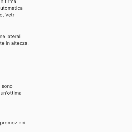
on firma
automatica
o, Vetri
ne laterali
te in altezza,
o sono
 un'ottima
e promozioni