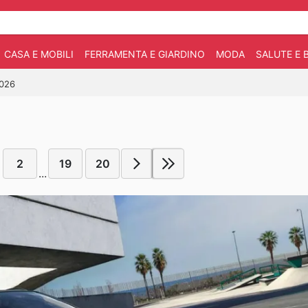
CASA E MOBILI
FERRAMENTA E GIARDINO
MODA
SALUTE E 
2026
2
19
20
...