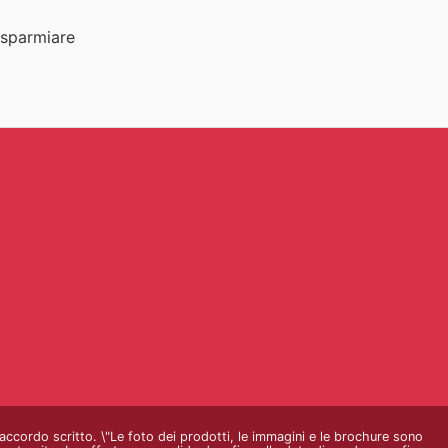
risparmiare
o accordo scritto. \"Le foto dei prodotti, le immagini e le brochure sono