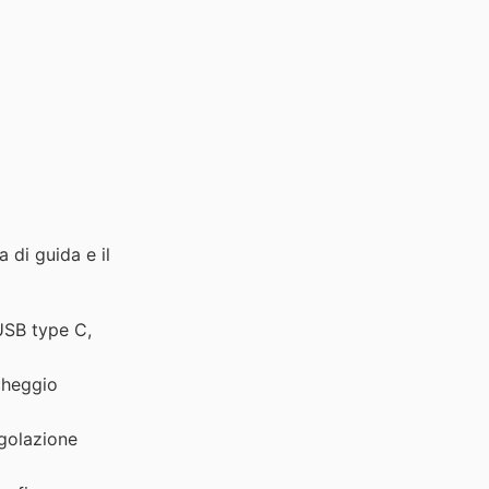
 di guida e il
USB type C,
rcheggio
egolazione