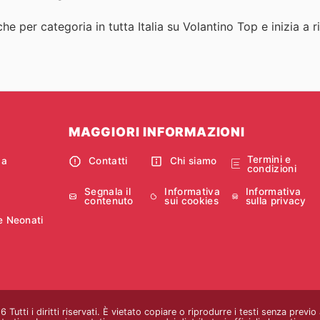
he per categoria in tutta Italia su Volantino Top e inizia a 
MAGGIORI INFORMAZIONI
Termini e
ca
Contatti
Chi siamo
condizioni
Segnala il
Informativa
Informativa
contenuto
sui cookies
sulla privacy
e Neonati
Tutti i diritti riservati. È vietato copiare o riprodurre i testi senza previ