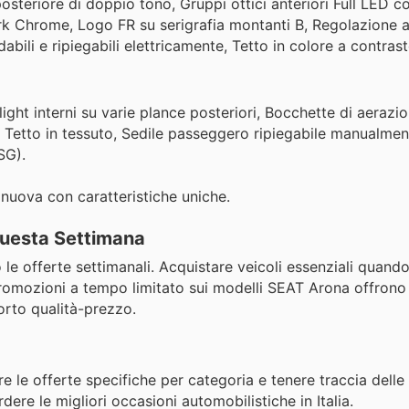
osteriore di doppio tono, Gruppi ottici anteriori Full LED c
ark Chrome, Logo FR su serigrafia montanti B, Regolazione 
dabili e ripiegabili elettricamente, Tetto in colore a contrast
ight interni su varie plance posteriori, Bocchette di aerazio
R, Tetto in tessuto, Sedile passeggero ripiegabile manualmen
SG).
nuova con caratteristiche uniche.
 Questa Settimana
o le offerte settimanali. Acquistare veicoli essenziali quand
 promozioni a tempo limitato sui modelli SEAT Arona offrono
orto qualità-prezzo.
re le offerte specifiche per categoria e tenere traccia dell
dere le migliori occasioni automobilistiche in Italia.