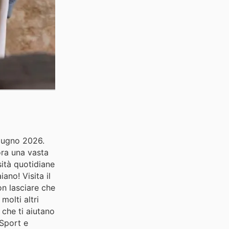
giugno 2026.
ora una vasta
sità quotidiane
ano! Visita il
on lasciare che
molti altri
 che ti aiutano
 Sport e