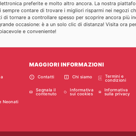
lettronica preferite e molto altro ancora. La nostra piattaf
sempre contare di trovare i migliori risparmi nei negozi ch
 di tornare a controllare spesso per scoprire ancora più inc
rande occasione: è a un solo clic di distanza! Visita ora per
 piacevole e conveniente!
MAGGIORI INFORMAZIONI
Termini e
ca
Contatti
Chi siamo
condizioni
Segnala il
Informativa
Informativa
contenuto
sui cookies
sulla privacy
e Neonati