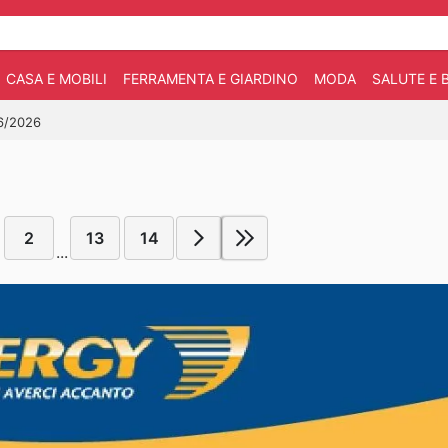
CASA E MOBILI
FERRAMENTA E GIARDINO
MODA
SALUTE E 
06/2026
2
13
14
...