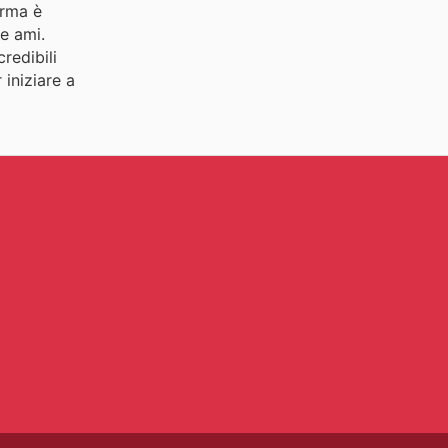
orma è
e ami.
redibili
 iniziare a