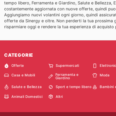
tempo libero, Ferramenta e Giardino, Salute e Bellezza, E
costantemente aggiornata con nuove offerte, quindi puoi 
Aggiungiamo nuovi volantini ogni giorno, quindi assicurati
offerte da Sinergy e oltre. Non perderti la tua prossima g
risparmiare oggi e rendere la tua esperienza di acquisto
CATEGORIE
Offerte
Supermercati
Elettroni
Ferramenta e
Casa e Mobili
Moda
Giardino
Salute e Bellezza
Sport e tempo libero
Bambini 
Animali Domestici
Altri