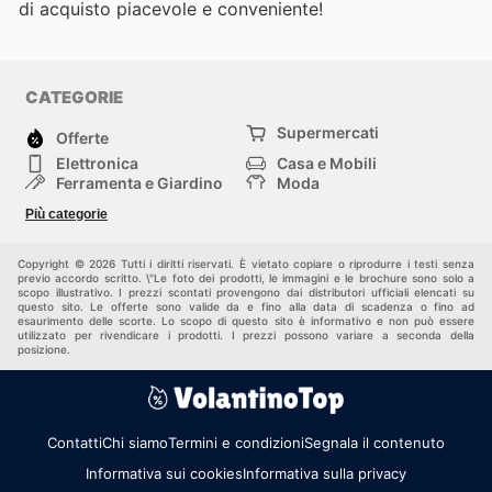
di acquisto piacevole e conveniente!
CATEGORIE
Supermercati
Offerte
Elettronica
Casa e Mobili
Ferramenta e Giardino
Moda
Salute e Bellezza
Sport e tempo libero
Più categorie
Bambini e Neonati
Animali Domestici
Altri
Copyright © 2026 Tutti i diritti riservati. È vietato copiare o riprodurre i testi senza
previo accordo scritto. \"Le foto dei prodotti, le immagini e le brochure sono solo a
scopo illustrativo. I prezzi scontati provengono dai distributori ufficiali elencati su
questo sito. Le offerte sono valide da e fino alla data di scadenza o fino ad
esaurimento delle scorte. Lo scopo di questo sito è informativo e non può essere
utilizzato per rivendicare i prodotti. I prezzi possono variare a seconda della
posizione.
Contatti
Chi siamo
Termini e condizioni
Segnala il contenuto
Informativa sui cookies
Informativa sulla privacy