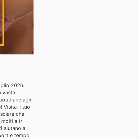
uglio 2026.
a vasta
uotidiane agli
 Visita il tuo
asciare che
molti altri
ti aiutano a
Sport e tempo