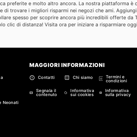
nica preferite e molto altro ancora. La nostra piattaforma 
 di trovare i migliori risparmi nei negozi che ami. Aggiun
ollare spesso per scoprire ancora più incredibili offerte da T
 clic di distanza! Visita ora per iniziare a risparmiare ogg
MAGGIORI INFORMAZIONI
Termini e
ca
Contatti
Chi siamo
condizioni
Segnala il
Informativa
Informativa
contenuto
sui cookies
sulla privacy
e Neonati