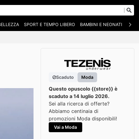
BELLEZZA
SPORT E TEMPO LIBERO
BAMBINI E NEONATI
ANIM
Scaduto
Moda
Questo opuscolo {{store}} è
scaduto a 14 luglio 2026.
Sei alla ricerca di offerte?
Abbiamo centinaia di
promozioni Moda disponibili!
Vai a Moda