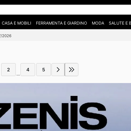
CASA E MOBILI
FERRAMENTA E GIARDINO
MODA
SALUTE E 
07/2026
2
4
5
...