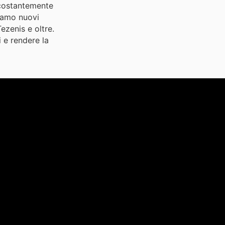
è costantemente
giamo nuovi
ezenis e oltre.
i e rendere la