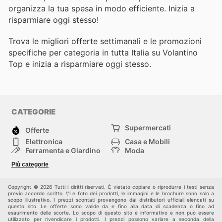
organizza la tua spesa in modo efficiente. Inizia a
risparmiare oggi stesso!
Trova le migliori offerte settimanali e le promozioni
specifiche per categoria in tutta Italia su Volantino
Top e inizia a risparmiare oggi stesso.
CATEGORIE
Supermercati
Offerte
Elettronica
Casa e Mobili
Ferramenta e Giardino
Moda
Salute e Bellezza
Sport e tempo libero
Più categorie
Bambini e Neonati
Animali Domestici
Altri
Copyright © 2026 Tutti i diritti riservati. È vietato copiare o riprodurre i testi senza
previo accordo scritto. \"Le foto dei prodotti, le immagini e le brochure sono solo a
scopo illustrativo. I prezzi scontati provengono dai distributori ufficiali elencati su
questo sito. Le offerte sono valide da e fino alla data di scadenza o fino ad
esaurimento delle scorte. Lo scopo di questo sito è informativo e non può essere
utilizzato per rivendicare i prodotti. I prezzi possono variare a seconda della