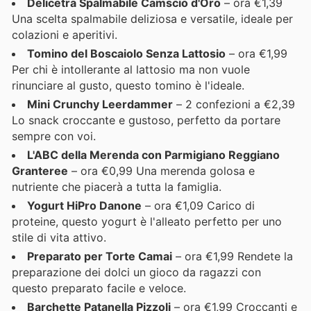
Delicetra Spalmabile Camscio d'Oro
– ora €1,39
Una scelta spalmabile deliziosa e versatile, ideale per
colazioni e aperitivi.
Tomino del Boscaiolo Senza Lattosio
– ora €1,99
Per chi è intollerante al lattosio ma non vuole
rinunciare al gusto, questo tomino è l'ideale.
Mini Crunchy Leerdammer
– 2 confezioni a €2,39
Lo snack croccante e gustoso, perfetto da portare
sempre con voi.
L'ABC della Merenda con Parmigiano Reggiano
Granteree
– ora €0,99 Una merenda golosa e
nutriente che piacerà a tutta la famiglia.
Yogurt HiPro Danone
– ora €1,09 Carico di
proteine, questo yogurt è l'alleato perfetto per uno
stile di vita attivo.
Preparato per Torte Camai
– ora €1,99 Rendete la
preparazione dei dolci un gioco da ragazzi con
questo preparato facile e veloce.
Barchette Patanella Pizzoli
– ora €1,99 Croccanti e