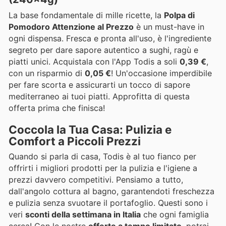
La base fondamentale di mille ricette, la
Polpa di
Pomodoro Attenzione al Prezzo
è un must-have in
ogni dispensa. Fresca e pronta all'uso, è l'ingrediente
segreto per dare sapore autentico a sughi, ragù e
piatti unici. Acquistala con l'App Todis a soli
0,39 €
,
con un risparmio di
0,05 €
! Un'occasione imperdibile
per fare scorta e assicurarti un tocco di sapore
mediterraneo ai tuoi piatti. Approfitta di questa
offerta prima che finisca!
Coccola la Tua Casa: Pulizia e
Comfort a Piccoli Prezzi
Quando si parla di casa, Todis è al tuo fianco per
offrirti i migliori prodotti per la pulizia e l'igiene a
prezzi davvero competitivi. Pensiamo a tutto,
dall'angolo cottura al bagno, garantendoti freschezza
e pulizia senza svuotare il portafoglio. Questi sono i
veri
sconti della settimana in Italia
che ogni famiglia
cerca! Con le nostre
offerte a tempo limitato
, potrai