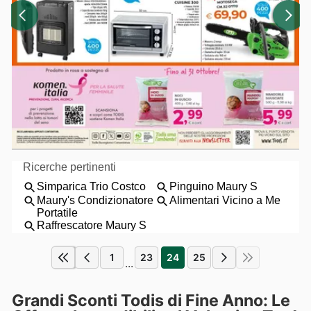
1
23
24
25
...
Grandi Sconti Todis di Fine Anno: Le