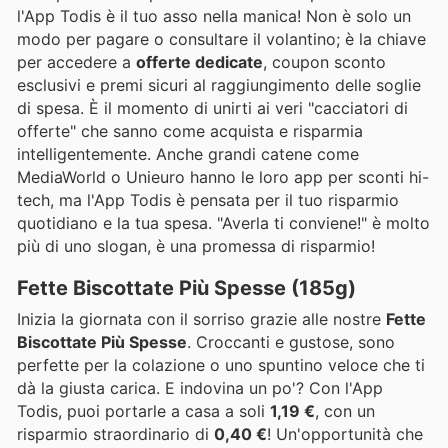
l'App Todis è il tuo asso nella manica! Non è solo un
modo per pagare o consultare il volantino; è la chiave
per accedere a
offerte dedicate
, coupon sconto
esclusivi e premi sicuri al raggiungimento delle soglie
di spesa. È il momento di unirti ai veri "cacciatori di
offerte" che sanno come acquista e risparmia
intelligentemente. Anche grandi catene come
MediaWorld o Unieuro hanno le loro app per sconti hi-
tech, ma l'App Todis è pensata per il tuo risparmio
quotidiano e la tua spesa. "Averla ti conviene!" è molto
più di uno slogan, è una promessa di risparmio!
Fette Biscottate Più Spesse (185g)
Inizia la giornata con il sorriso grazie alle nostre
Fette
Biscottate Più Spesse
. Croccanti e gustose, sono
perfette per la colazione o uno spuntino veloce che ti
dà la giusta carica. E indovina un po'? Con l'App
Todis, puoi portarle a casa a soli
1,19 €
, con un
risparmio straordinario di
0,40 €
! Un'opportunità che