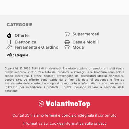
CATEGORIE
Supermercati
Offerte
Elettronica
Casa e Mobili
Ferramenta e Giardino
Moda
Salute e Bellezza
Sport e tempo libero
Più categorie
Bambini e Neonati
Animali Domestici
Altri
Copyright © 2026 Tutti i diritti riservati. È vietato copiare o riprodurre i testi senza
previo accordo scritto. \"Le foto dei prodotti, le immagini e le brochure sono solo a
scopo illustrativo. I prezzi scontati provengono dai distributori ufficiali elencati su
questo sito. Le offerte sono valide da e fino alla data di scadenza o fino ad
esaurimento delle scorte. Lo scopo di questo sito è informativo e non può essere
utilizzato per rivendicare i prodotti. I prezzi possono variare a seconda della
posizione.
Contatti
Chi siamo
Termini e condizioni
Segnala il contenuto
Informativa sui cookies
Informativa sulla privacy