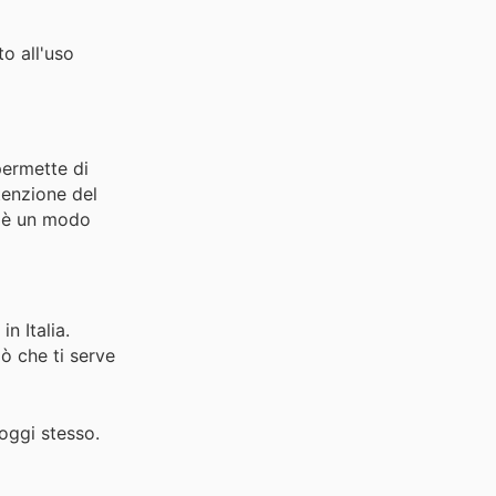
o all'uso
permette di
tenzione del
o è un modo
n Italia.
iò che ti serve
 oggi stesso.