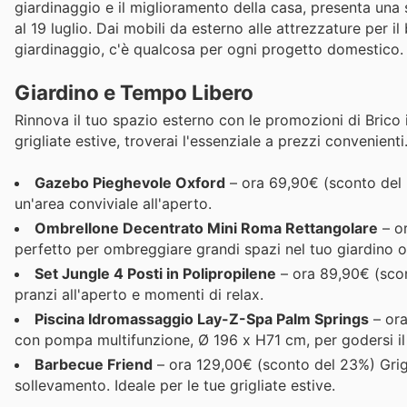
giardinaggio e il miglioramento della casa, presenta una 
al 19 luglio. Dai mobili da esterno alle attrezzature per 
giardinaggio, c'è qualcosa per ogni progetto domestico. N
Giardino e Tempo Libero
Rinnova il tuo spazio esterno con le promozioni di Brico i
grigliate estive, troverai l'essenziale a prezzi convenienti
Gazebo Pieghevole Oxford
– ora 69,90€ (sconto del 
un'area conviviale all'aperto.
Ombrellone Decentrato Mini Roma Rettangolare
– or
perfetto per ombreggiare grandi spazi nel tuo giardino o
Set Jungle 4 Posti in Polipropilene
– ora 89,90€ (scon
pranzi all'aperto e momenti di relax.
Piscina Idromassaggio Lay-Z-Spa Palm Springs
– ora
con pompa multifunzione, Ø 196 x H71 cm, per godersi il
Barbecue Friend
– ora 129,00€ (sconto del 23%) Grig
sollevamento. Ideale per le tue grigliate estive.