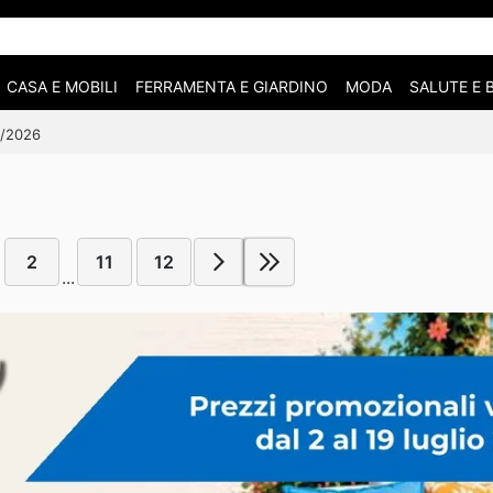
CASA E MOBILI
FERRAMENTA E GIARDINO
MODA
SALUTE E 
07/2026
2
11
12
...