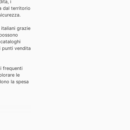
ita, i
 dal territorio
sicurezza.
taliani grazie
i possono
 cataloghi
 punti vendita
i frequenti
plorare le
ndono la spesa