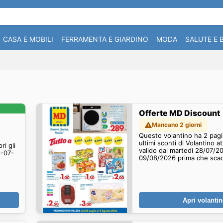
CASA E MOBILI
FERRAMENTA E GIARDINO
MODA
SALUTE E 
Offerte MD Discount
Mancano 2 giorni
Questo volantino ha 2 pagin
ultimi sconti di Volantino a
i gli
valido dal martedì 28/07/2
6-07-
09/08/2026 prima che sca
Apri volanti