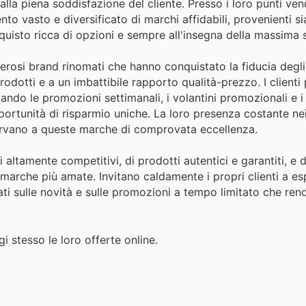
lla piena soddisfazione del cliente. Presso i loro punti vend
o vasto e diversificato di marchi affidabili, provenienti sia
quisto ricca di opzioni e sempre all'insegna della massima 
rosi brand rinomati che hanno conquistato la fiducia degli i
prodotti e a un imbattibile rapporto qualità-prezzo. I client
iando le promozioni settimanali, i volantini promozionali e i
portunità di risparmio uniche. La loro presenza costante nei
ervano a queste marche di comprovata eccellenza.
altamente competitivi, di prodotti autentici e garantiti, e d
marche più amate. Invitano caldamente i propri clienti a es
nati sulle novità e sulle promozioni a tempo limitato che re
i stesso le loro offerte online.