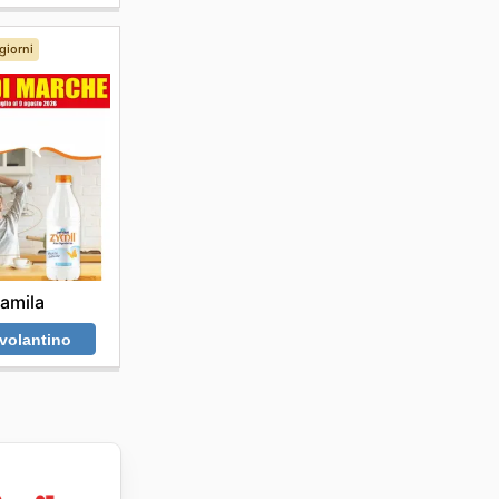
giorni
amila
 volantino