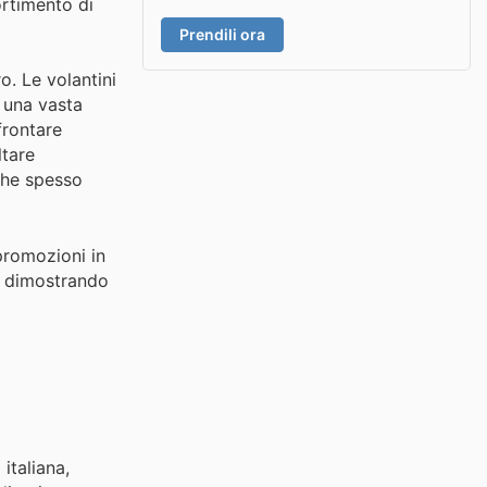
ortimento di
Prendili ora
o. Le volantini
u una vasta
frontare
ltare
 che spesso
 promozioni in
i, dimostrando
italiana,