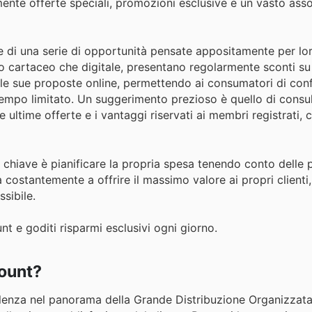
mente offerte speciali, promozioni esclusive e un vasto ass
re di una serie di opportunità pensate appositamente per lor
mato cartaceo che digitale, presentano regolarmente sconti s
 le sue proposte online, permettendo ai consumatori di con
 tempo limitato. Un suggerimento prezioso è quello di consu
le ultime offerte e i vantaggi riservati ai membri registrati,
 la chiave è pianificare la propria spesa tenendo conto delle
 costantemente a offrire il massimo valore ai propri client
sibile.
t e goditi risparmi esclusivi ogni giorno.
count?
lenza nel panorama della Grande Distribuzione Organizzata 