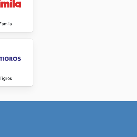
Famila
Tigros