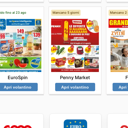
ido fino al 23 ago
Mancano 5 giorni
Mancano 2 
EuroSpin
Penny Market
F
Apri volantino
Apri volantino
Apri